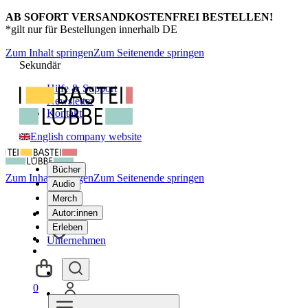
AB SOFORT VERSANDKOSTENFREI BESTELLEN!
*gilt nur für Bestellungen innerhalb DE
Zum Inhalt springen
Zum Seitenende springen
Sekundär
Hilfe & Support
Newsletter
Kontakt
English company website
Bücher
Zum Inhalt springen
Zum Seitenende springen
Audio
Merch
Autor:innen
Erleben
Unternehmen
0