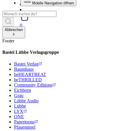
Mobile Navigation öffnen
0
Abbrechen
Footer
Bastei Lübbe Verlagsgruppe
Bastei Verlag
Baumhaus
beHEARTBEAT
beTHRILLED
Community Editions
Eichborn
Grau
Lübbe Audio
Lübbe
LYX
ONE
Papertoons
Pfaueninsel