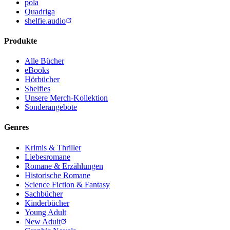
pola
Quadriga
shelfie.audio
Produkte
Alle Bücher
eBooks
Hörbücher
Shelfies
Unsere Merch-Kollektion
Sonderangebote
Genres
Krimis & Thriller
Liebesromane
Romane & Erzählungen
Historische Romane
Science Fiction & Fantasy
Sachbücher
Kinderbücher
Young Adult
New Adult