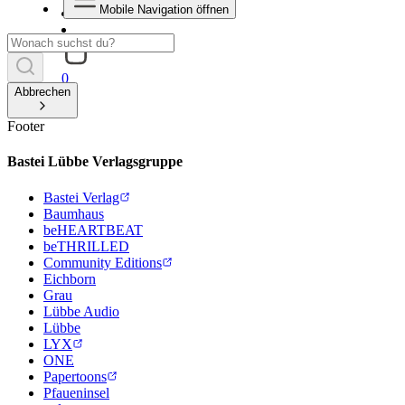
Mobile Navigation öffnen
0
Abbrechen
Footer
Bastei Lübbe Verlagsgruppe
Bastei Verlag
Baumhaus
beHEARTBEAT
beTHRILLED
Community Editions
Eichborn
Grau
Lübbe Audio
Lübbe
LYX
ONE
Papertoons
Pfaueninsel