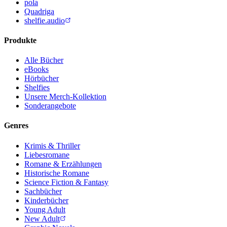
pola
Quadriga
shelfie.audio
Produkte
Alle Bücher
eBooks
Hörbücher
Shelfies
Unsere Merch-Kollektion
Sonderangebote
Genres
Krimis & Thriller
Liebesromane
Romane & Erzählungen
Historische Romane
Science Fiction & Fantasy
Sachbücher
Kinderbücher
Young Adult
New Adult