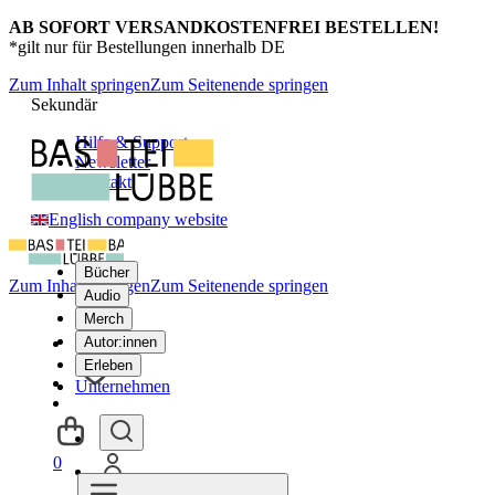
AB SOFORT VERSANDKOSTENFREI BESTELLEN!
*gilt nur für Bestellungen innerhalb DE
Zum Inhalt springen
Zum Seitenende springen
Sekundär
Hilfe & Support
Newsletter
Kontakt
English company website
Bücher
Zum Inhalt springen
Zum Seitenende springen
Audio
Merch
Autor:innen
Erleben
Unternehmen
0