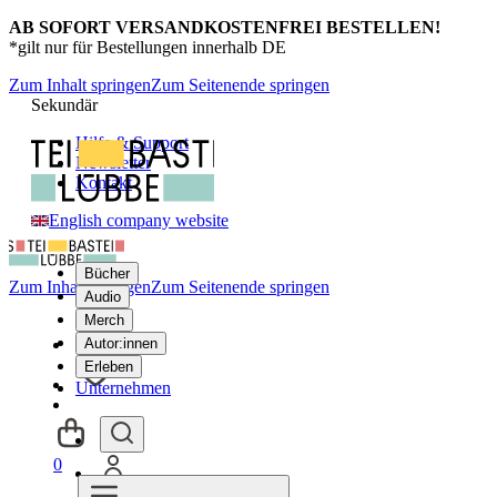
AB SOFORT VERSANDKOSTENFREI BESTELLEN!
*gilt nur für Bestellungen innerhalb DE
Zum Inhalt springen
Zum Seitenende springen
Sekundär
Hilfe & Support
Newsletter
Kontakt
English company website
Bücher
Zum Inhalt springen
Zum Seitenende springen
Audio
Merch
Autor:innen
Erleben
Unternehmen
0