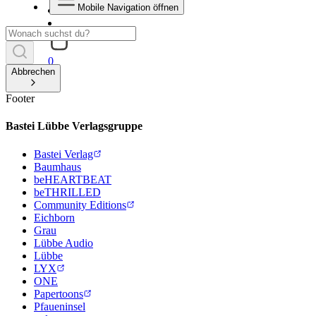
Mobile Navigation öffnen
0
Abbrechen
Footer
Bastei Lübbe Verlagsgruppe
Bastei Verlag
Baumhaus
beHEARTBEAT
beTHRILLED
Community Editions
Eichborn
Grau
Lübbe Audio
Lübbe
LYX
ONE
Papertoons
Pfaueninsel