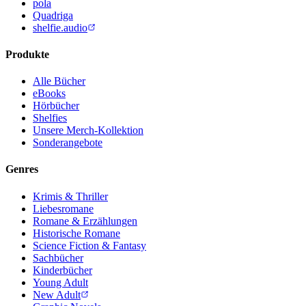
pola
Quadriga
shelfie.audio
Produkte
Alle Bücher
eBooks
Hörbücher
Shelfies
Unsere Merch-Kollektion
Sonderangebote
Genres
Krimis & Thriller
Liebesromane
Romane & Erzählungen
Historische Romane
Science Fiction & Fantasy
Sachbücher
Kinderbücher
Young Adult
New Adult