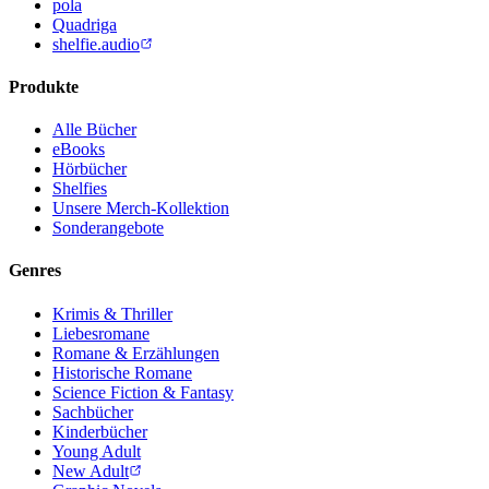
pola
Quadriga
shelfie.audio
Produkte
Alle Bücher
eBooks
Hörbücher
Shelfies
Unsere Merch-Kollektion
Sonderangebote
Genres
Krimis & Thriller
Liebesromane
Romane & Erzählungen
Historische Romane
Science Fiction & Fantasy
Sachbücher
Kinderbücher
Young Adult
New Adult