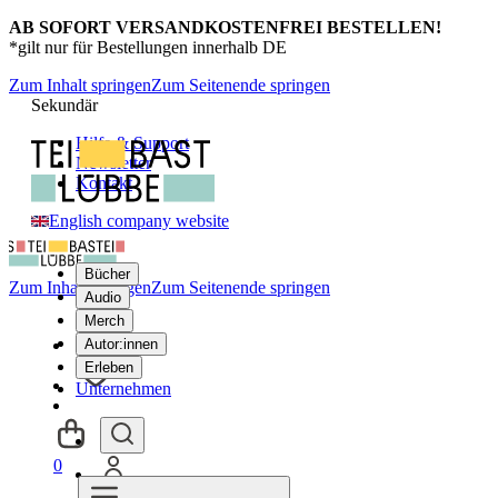
AB SOFORT VERSANDKOSTENFREI BESTELLEN!
*gilt nur für Bestellungen innerhalb DE
Zum Inhalt springen
Zum Seitenende springen
Sekundär
Hilfe & Support
Newsletter
Kontakt
English company website
Bücher
Zum Inhalt springen
Zum Seitenende springen
Audio
Merch
Autor:innen
Erleben
Unternehmen
0