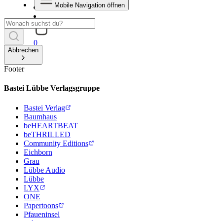
Mobile Navigation öffnen
0
Abbrechen
Footer
Bastei Lübbe Verlagsgruppe
Bastei Verlag
Baumhaus
beHEARTBEAT
beTHRILLED
Community Editions
Eichborn
Grau
Lübbe Audio
Lübbe
LYX
ONE
Papertoons
Pfaueninsel