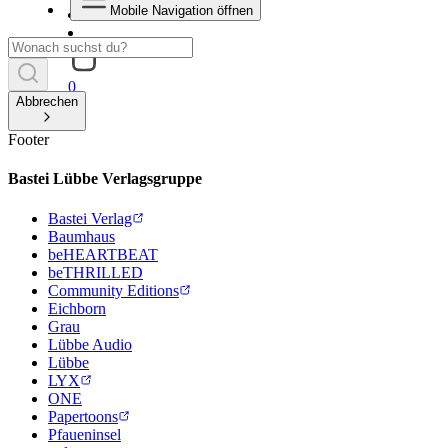
Mobile Navigation öffnen
0
Abbrechen
Footer
Bastei Lübbe Verlagsgruppe
Bastei Verlag
Baumhaus
beHEARTBEAT
beTHRILLED
Community Editions
Eichborn
Grau
Lübbe Audio
Lübbe
LYX
ONE
Papertoons
Pfaueninsel