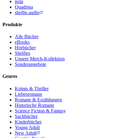
pola
Quadriga
shelfie.audio
Produkte
Alle Bücher
eBooks
Hörbücher
Shelfies
Unsere Merch-Kollektion
Sonderangebote
Genres
Krimis & Thriller
Liebesromane
Romane & Erzählungen
Historische Romane
Science Fiction & Fantasy
Sachbücher
Kinderbücher
Young Adult
New Adult