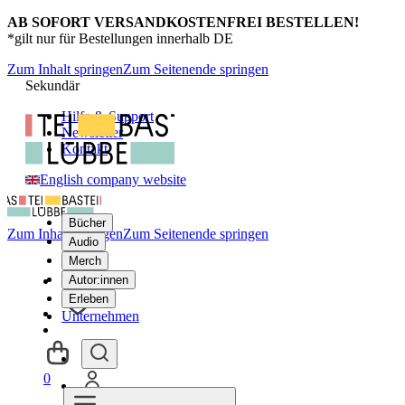
AB SOFORT VERSANDKOSTENFREI BESTELLEN!
*gilt nur für Bestellungen innerhalb DE
Zum Inhalt springen
Zum Seitenende springen
Sekundär
Hilfe & Support
Newsletter
Kontakt
English company website
Bücher
Zum Inhalt springen
Zum Seitenende springen
Audio
Merch
Autor:innen
Erleben
Unternehmen
0