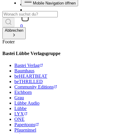
Mobile Navigation öffnen
0
Abbrechen
Footer
Bastei Lübbe Verlagsgruppe
Bastei Verlag
Baumhaus
beHEARTBEAT
beTHRILLED
Community Editions
Eichborn
Grau
Lübbe Audio
Lübbe
LYX
ONE
Papertoons
Pfaueninsel