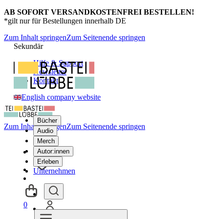
AB SOFORT VERSANDKOSTENFREI BESTELLEN!
*gilt nur für Bestellungen innerhalb DE
Zum Inhalt springen
Zum Seitenende springen
Sekundär
Hilfe & Support
Newsletter
Kontakt
English company website
Bücher
Zum Inhalt springen
Zum Seitenende springen
Audio
Merch
Autor:innen
Erleben
Unternehmen
0