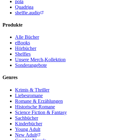
pola
Quadriga
shelfie.audio
Produkte
Alle Bücher
eBooks
Hörbücher
Shelfies
Unsere Merch-Kollektion
Sonderangebote
Genres
Krimis & Thriller
Liebesromane
Romane & Erzählungen
Historische Romane
Science Fiction & Fantasy
Sachbücher
Kinderbücher
Young Adult
New Adult