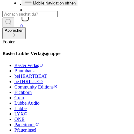
Mobile Navigation öffnen
0
Abbrechen
Footer
Bastei Lübbe Verlagsgruppe
Bastei Verlag
Baumhaus
beHEARTBEAT
beTHRILLED
Community Editions
Eichborn
Grau
Lübbe Audio
Lübbe
LYX
ONE
Papertoons
Pfaueninsel