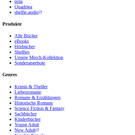
pola
Quadriga
shelfie.audio
Produkte
Alle Bücher
eBooks
Hörbücher
Shelfies
Unsere Merch-Kollektion
Sonderangebote
Genres
Krimis & Thriller
Liebesromane
Romane & Erzählungen
Historische Romane
Science Fiction & Fantasy
Sachbücher
Kinderbücher
Young Adult
New Adult