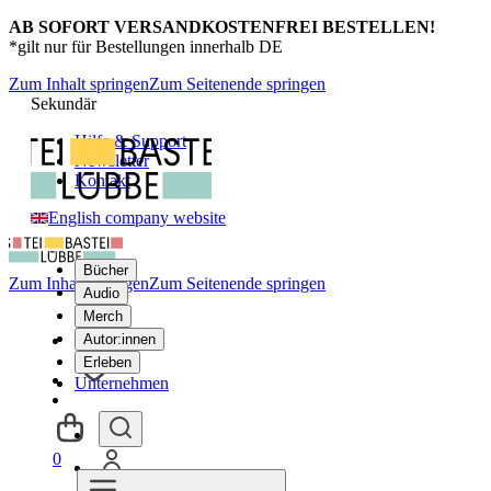
AB SOFORT VERSANDKOSTENFREI BESTELLEN!
*gilt nur für Bestellungen innerhalb DE
Zum Inhalt springen
Zum Seitenende springen
Sekundär
Hilfe & Support
Newsletter
Kontakt
English company website
Bücher
Zum Inhalt springen
Zum Seitenende springen
Audio
Merch
Autor:innen
Erleben
Unternehmen
0