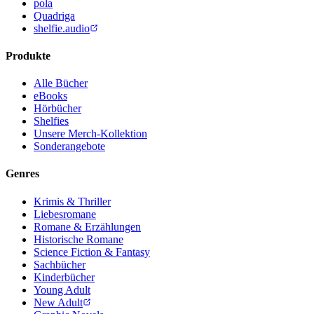
pola
Quadriga
shelfie.audio
Produkte
Alle Bücher
eBooks
Hörbücher
Shelfies
Unsere Merch-Kollektion
Sonderangebote
Genres
Krimis & Thriller
Liebesromane
Romane & Erzählungen
Historische Romane
Science Fiction & Fantasy
Sachbücher
Kinderbücher
Young Adult
New Adult