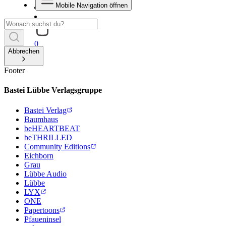
Mobile Navigation öffnen
0
Abbrechen
Footer
Bastei Lübbe Verlagsgruppe
Bastei Verlag
Baumhaus
beHEARTBEAT
beTHRILLED
Community Editions
Eichborn
Grau
Lübbe Audio
Lübbe
LYX
ONE
Papertoons
Pfaueninsel