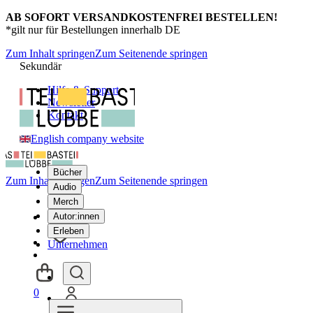
AB SOFORT VERSANDKOSTENFREI BESTELLEN!
*gilt nur für Bestellungen innerhalb DE
Zum Inhalt springen
Zum Seitenende springen
Sekundär
Hilfe & Support
Newsletter
Kontakt
English company website
Bücher
Zum Inhalt springen
Zum Seitenende springen
Audio
Merch
Autor:innen
Erleben
Unternehmen
0