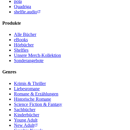
pola
Quadriga
shelfie.audio
Produkte
Alle Bücher
eBooks
Hörbücher
Shelfies
Unsere Merch-Kollektion
Sonderangebote
Genres
Krimis & Thriller
Liebesromane
Romane & Erzählungen
Historische Romane
Science Fiction & Fantasy
Sachbücher
Kinderbücher
Young Adult
New Adult