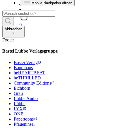
Mobile Navigation öffnen
0
Abbrechen
Footer
Bastei Lübbe Verlagsgruppe
Bastei Verlag
Baumhaus
beHEARTBEAT
beTHRILLED
Community Editions
Eichborn
Grau
Lübbe Audio
Lübbe
LYX
ONE
Papertoons
Pfaueninsel