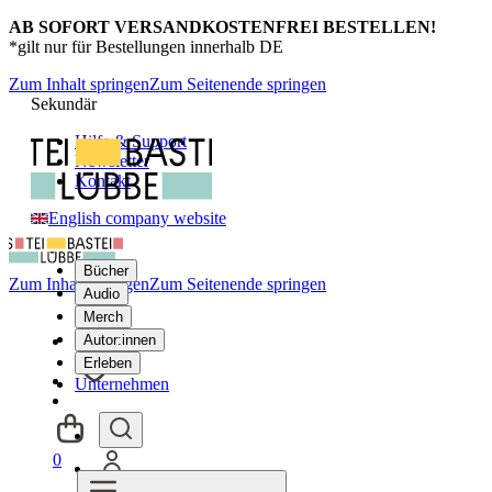
AB SOFORT VERSANDKOSTENFREI BESTELLEN!
*gilt nur für Bestellungen innerhalb DE
Zum Inhalt springen
Zum Seitenende springen
Sekundär
Hilfe & Support
Newsletter
Kontakt
English company website
Bücher
Zum Inhalt springen
Zum Seitenende springen
Audio
Merch
Autor:innen
Erleben
Unternehmen
0