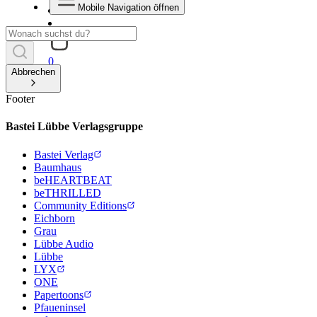
Mobile Navigation öffnen
0
Abbrechen
Footer
Bastei Lübbe Verlagsgruppe
Bastei Verlag
Baumhaus
beHEARTBEAT
beTHRILLED
Community Editions
Eichborn
Grau
Lübbe Audio
Lübbe
LYX
ONE
Papertoons
Pfaueninsel