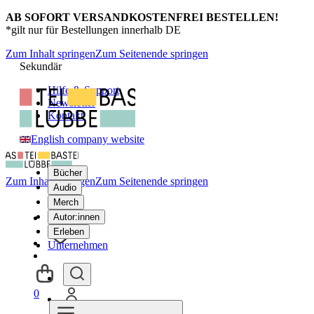
AB SOFORT VERSANDKOSTENFREI BESTELLEN!
*gilt nur für Bestellungen innerhalb DE
Zum Inhalt springen
Zum Seitenende springen
Sekundär
Hilfe & Support
Newsletter
Kontakt
English company website
Bücher
Zum Inhalt springen
Zum Seitenende springen
Audio
Merch
Autor:innen
Erleben
Unternehmen
0