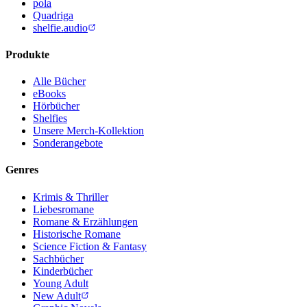
pola
Quadriga
shelfie.audio
Produkte
Alle Bücher
eBooks
Hörbücher
Shelfies
Unsere Merch-Kollektion
Sonderangebote
Genres
Krimis & Thriller
Liebesromane
Romane & Erzählungen
Historische Romane
Science Fiction & Fantasy
Sachbücher
Kinderbücher
Young Adult
New Adult