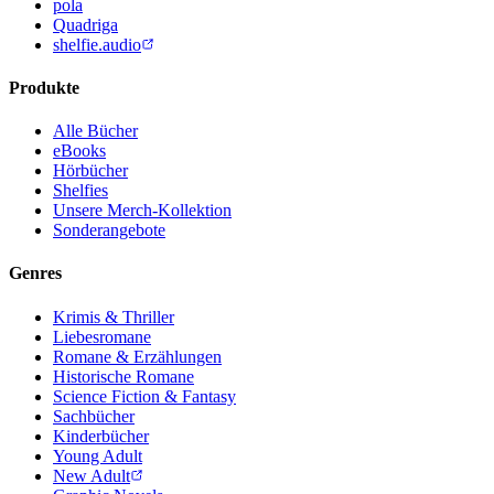
pola
Quadriga
shelfie.audio
Produkte
Alle Bücher
eBooks
Hörbücher
Shelfies
Unsere Merch-Kollektion
Sonderangebote
Genres
Krimis & Thriller
Liebesromane
Romane & Erzählungen
Historische Romane
Science Fiction & Fantasy
Sachbücher
Kinderbücher
Young Adult
New Adult