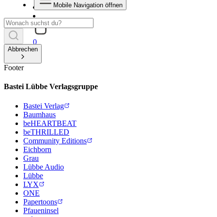
Mobile Navigation öffnen
0
Abbrechen
Footer
Bastei Lübbe Verlagsgruppe
Bastei Verlag
Baumhaus
beHEARTBEAT
beTHRILLED
Community Editions
Eichborn
Grau
Lübbe Audio
Lübbe
LYX
ONE
Papertoons
Pfaueninsel