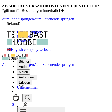
AB SOFORT VERSANDKOSTENFREI BESTELLEN!
*gilt nur für Bestellungen innerhalb DE
Zum Inhalt springen
Zum Seitenende springen
Sekundär
Hilfe & Support
Newsletter
Kontakt
English company website
Bücher
Zum Inhalt springen
Zum Seitenende springen
Audio
Merch
Autor:innen
Erleben
Unternehmen
0