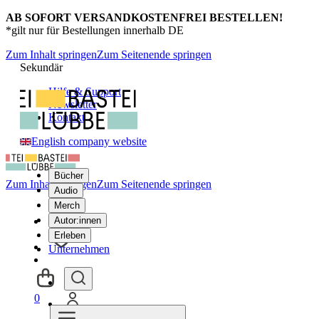
AB SOFORT VERSANDKOSTENFREI BESTELLEN!
*gilt nur für Bestellungen innerhalb DE
Zum Inhalt springen
Zum Seitenende springen
Sekundär
Hilfe & Support
Newsletter
Kontakt
English company website
Bücher
Zum Inhalt springen
Zum Seitenende springen
Audio
Merch
Autor:innen
Erleben
Unternehmen
0