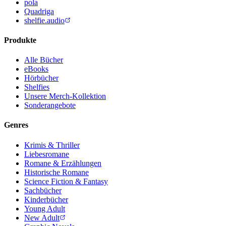
pola
Quadriga
shelfie.audio
Produkte
Alle Bücher
eBooks
Hörbücher
Shelfies
Unsere Merch-Kollektion
Sonderangebote
Genres
Krimis & Thriller
Liebesromane
Romane & Erzählungen
Historische Romane
Science Fiction & Fantasy
Sachbücher
Kinderbücher
Young Adult
New Adult