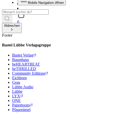
Mobile Navigation öffnen
0
Abbrechen
Footer
Bastei Lübbe Verlagsgruppe
Bastei Verlag
Baumhaus
beHEARTBEAT
beTHRILLED
Community Editions
Eichborn
Grau
Lübbe Audio
Lübbe
LYX
ONE
Papertoons
Pfaueninsel