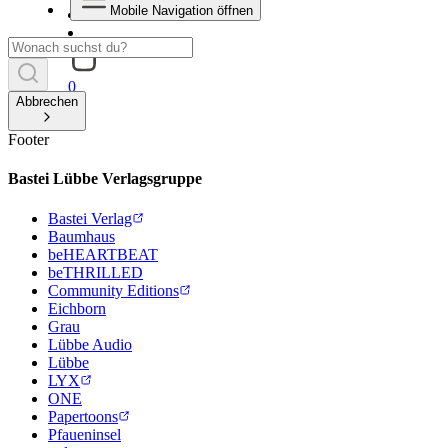
Mobile Navigation öffnen
0
Abbrechen
Footer
Bastei Lübbe Verlagsgruppe
Bastei Verlag
Baumhaus
beHEARTBEAT
beTHRILLED
Community Editions
Eichborn
Grau
Lübbe Audio
Lübbe
LYX
ONE
Papertoons
Pfaueninsel