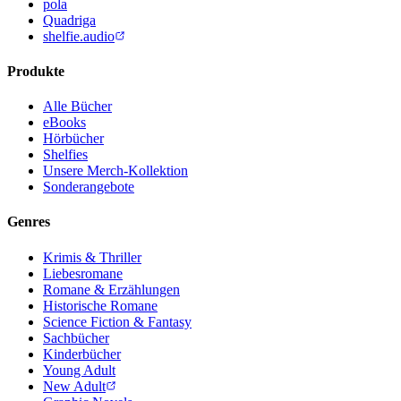
pola
Quadriga
shelfie.audio
Produkte
Alle Bücher
eBooks
Hörbücher
Shelfies
Unsere Merch-Kollektion
Sonderangebote
Genres
Krimis & Thriller
Liebesromane
Romane & Erzählungen
Historische Romane
Science Fiction & Fantasy
Sachbücher
Kinderbücher
Young Adult
New Adult