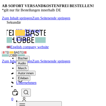
AB SOFORT VERSANDKOSTENFREI BESTELLEN!
*gilt nur für Bestellungen innerhalb DE
Zum Inhalt springen
Zum Seitenende springen
Sekundär
Hilfe & Support
Newsletter
Kontakt
English company website
Bücher
Zum Inhalt springen
Zum Seitenende springen
Audio
Merch
Autor:innen
Erleben
Unternehmen
0