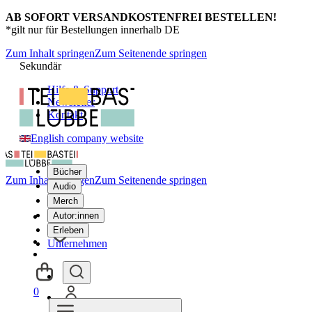
AB SOFORT VERSANDKOSTENFREI BESTELLEN!
*gilt nur für Bestellungen innerhalb DE
Zum Inhalt springen
Zum Seitenende springen
Sekundär
Hilfe & Support
Newsletter
Kontakt
English company website
Bücher
Zum Inhalt springen
Zum Seitenende springen
Audio
Merch
Autor:innen
Erleben
Unternehmen
0