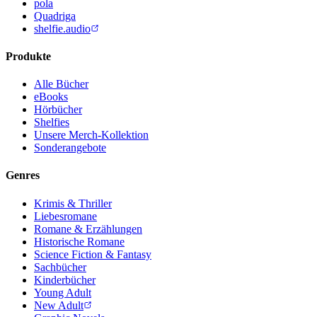
pola
Quadriga
shelfie.audio
Produkte
Alle Bücher
eBooks
Hörbücher
Shelfies
Unsere Merch-Kollektion
Sonderangebote
Genres
Krimis & Thriller
Liebesromane
Romane & Erzählungen
Historische Romane
Science Fiction & Fantasy
Sachbücher
Kinderbücher
Young Adult
New Adult