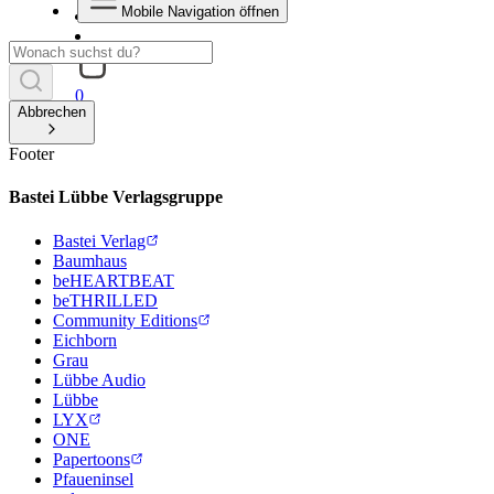
Mobile Navigation öffnen
0
Abbrechen
Footer
Bastei Lübbe Verlagsgruppe
Bastei Verlag
Baumhaus
beHEARTBEAT
beTHRILLED
Community Editions
Eichborn
Grau
Lübbe Audio
Lübbe
LYX
ONE
Papertoons
Pfaueninsel