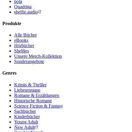
pola
Quadriga
shelfie.audio
Produkte
Alle Bücher
eBooks
Hörbücher
Shelfies
Unsere Merch-Kollektion
Sonderangebote
Genres
Krimis & Thriller
Liebesromane
Romane & Erzählungen
Historische Romane
Science Fiction & Fantasy
Sachbücher
Kinderbücher
Young Adult
New Adult