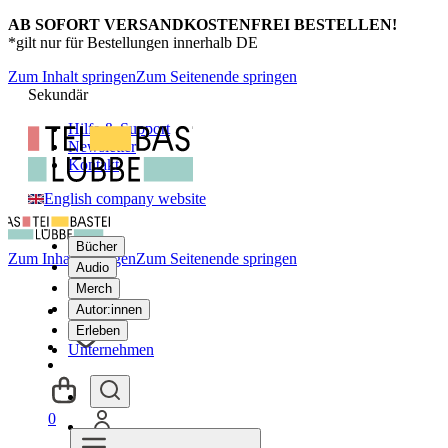
AB SOFORT VERSANDKOSTENFREI BESTELLEN!
*gilt nur für Bestellungen innerhalb DE
Zum Inhalt springen
Zum Seitenende springen
Sekundär
Hilfe & Support
Newsletter
Kontakt
English company website
Bücher
Zum Inhalt springen
Zum Seitenende springen
Audio
Merch
Autor:innen
Erleben
Unternehmen
0