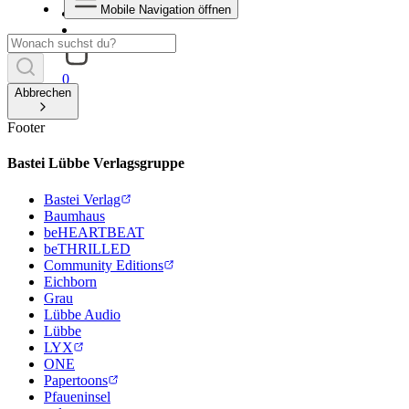
Mobile Navigation öffnen
0
Abbrechen
Footer
Bastei Lübbe Verlagsgruppe
Bastei Verlag
Baumhaus
beHEARTBEAT
beTHRILLED
Community Editions
Eichborn
Grau
Lübbe Audio
Lübbe
LYX
ONE
Papertoons
Pfaueninsel