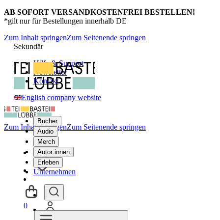
AB SOFORT VERSANDKOSTENFREI BESTELLEN!
*gilt nur für Bestellungen innerhalb DE
Zum Inhalt springen
Zum Seitenende springen
Sekundär
Hilfe & Support
Newsletter
Kontakt
English company website
Bücher
Zum Inhalt springen
Zum Seitenende springen
Audio
Merch
Autor:innen
Erleben
Unternehmen
0