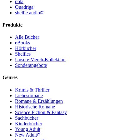
pola
Quadriga
shelfie.audio
Produkte
Alle Bücher
eBooks
Hörbücher
Shelfies
Unsere Merch-Kollektion
Sonderangebote
Genres
Krimis & Thriller
Liebesromane
Romane & Erzählungen
Historische Romane
Science Fiction & Fantasy
Sachbücher
Kinderbücher
Young Adult
New Adult