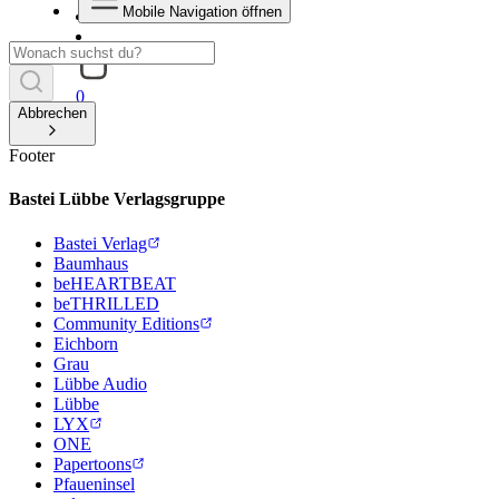
Mobile Navigation öffnen
0
Abbrechen
Footer
Bastei Lübbe Verlagsgruppe
Bastei Verlag
Baumhaus
beHEARTBEAT
beTHRILLED
Community Editions
Eichborn
Grau
Lübbe Audio
Lübbe
LYX
ONE
Papertoons
Pfaueninsel