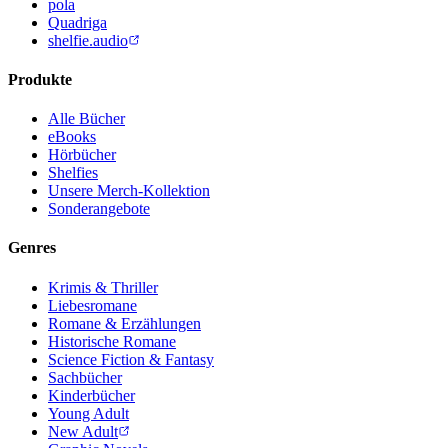
pola
Quadriga
shelfie.audio
Produkte
Alle Bücher
eBooks
Hörbücher
Shelfies
Unsere Merch-Kollektion
Sonderangebote
Genres
Krimis & Thriller
Liebesromane
Romane & Erzählungen
Historische Romane
Science Fiction & Fantasy
Sachbücher
Kinderbücher
Young Adult
New Adult