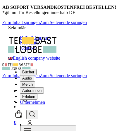
AB SOFORT VERSANDKOSTENFREI BESTELLEN!
*gilt nur für Bestellungen innerhalb DE
Zum Inhalt springen
Zum Seitenende springen
Sekundär
Hilfe & Support
Newsletter
Kontakt
English company website
Bücher
Zum Inhalt springen
Zum Seitenende springen
Audio
Merch
Autor:innen
Erleben
Unternehmen
0