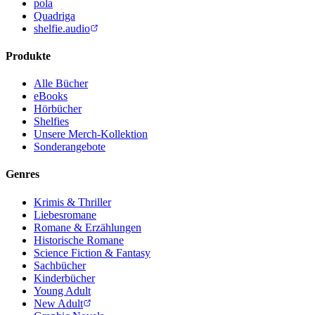
pola
Quadriga
shelfie.audio
Produkte
Alle Bücher
eBooks
Hörbücher
Shelfies
Unsere Merch-Kollektion
Sonderangebote
Genres
Krimis & Thriller
Liebesromane
Romane & Erzählungen
Historische Romane
Science Fiction & Fantasy
Sachbücher
Kinderbücher
Young Adult
New Adult