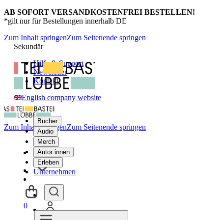
AB SOFORT VERSANDKOSTENFREI BESTELLEN!
*gilt nur für Bestellungen innerhalb DE
Zum Inhalt springen
Zum Seitenende springen
Sekundär
Hilfe & Support
Newsletter
Kontakt
English company website
Bücher
Zum Inhalt springen
Zum Seitenende springen
Audio
Merch
Autor:innen
Erleben
Unternehmen
0