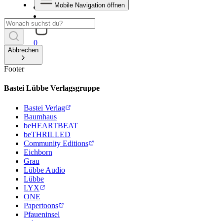
Mobile Navigation öffnen
0
Abbrechen
Footer
Bastei Lübbe Verlagsgruppe
Bastei Verlag
Baumhaus
beHEARTBEAT
beTHRILLED
Community Editions
Eichborn
Grau
Lübbe Audio
Lübbe
LYX
ONE
Papertoons
Pfaueninsel