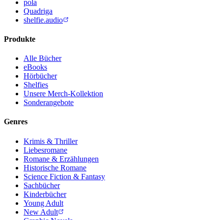
pola
Quadriga
shelfie.audio
Produkte
Alle Bücher
eBooks
Hörbücher
Shelfies
Unsere Merch-Kollektion
Sonderangebote
Genres
Krimis & Thriller
Liebesromane
Romane & Erzählungen
Historische Romane
Science Fiction & Fantasy
Sachbücher
Kinderbücher
Young Adult
New Adult