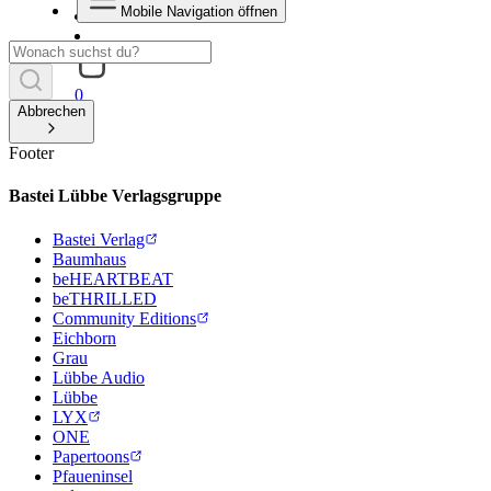
Mobile Navigation öffnen
0
Abbrechen
Footer
Bastei Lübbe Verlagsgruppe
Bastei Verlag
Baumhaus
beHEARTBEAT
beTHRILLED
Community Editions
Eichborn
Grau
Lübbe Audio
Lübbe
LYX
ONE
Papertoons
Pfaueninsel