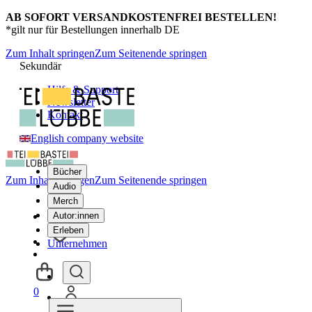
AB SOFORT VERSANDKOSTENFREI BESTELLEN!
*gilt nur für Bestellungen innerhalb DE
Zum Inhalt springen
Zum Seitenende springen
Sekundär
Hilfe & Support
Newsletter
Kontakt
English company website
Bücher
Zum Inhalt springen
Zum Seitenende springen
Audio
Merch
Autor:innen
Erleben
Unternehmen
0