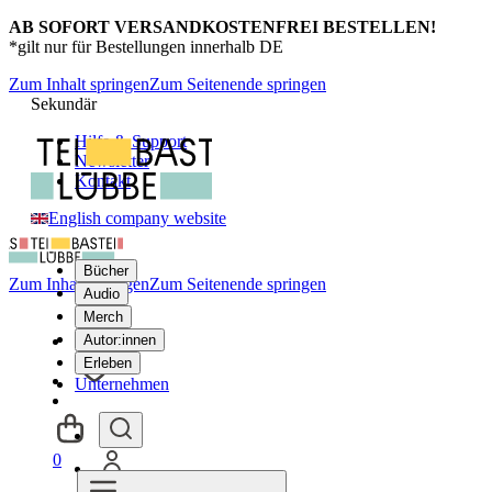
AB SOFORT VERSANDKOSTENFREI BESTELLEN!
*gilt nur für Bestellungen innerhalb DE
Zum Inhalt springen
Zum Seitenende springen
Sekundär
Hilfe & Support
Newsletter
Kontakt
English company website
Bücher
Zum Inhalt springen
Zum Seitenende springen
Audio
Merch
Autor:innen
Erleben
Unternehmen
0