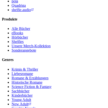
pola
Quadriga
shelfie.audio
Produkte
Alle Bücher
eBooks
Hörbücher
Shelfies
Unsere Merch-Kollektion
Sonderangebote
Genres
Krimis & Thriller
Liebesromane
Romane & Erzählungen
Historische Romane
Science Fiction & Fantasy
Sachbücher
Kinderbücher
Young Adult
New Adult