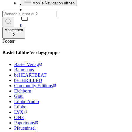
Mobile Navigation öffnen
0
Abbrechen
Footer
Bastei Lübbe Verlagsgruppe
Bastei Verlag
Baumhaus
beHEARTBEAT
beTHRILLED
Community Editions
Eichborn
Grau
Lübbe Audio
Lübbe
LYX
ONE
Papertoons
Pfaueninsel