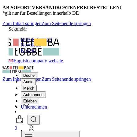
AB SOFORT VERSANDKOSTENFREI BESTELLEN!
*gilt nur für Bestellungen innerhalb DE
Zum Inhalt springen
Zum Seitenende springen
Sekundär
Hilfe & Support
Newsletter
Kontakt
English company website
Bücher
Zum Inhalt springen
Zum Seitenende springen
Audio
Merch
Autor:innen
Erleben
Unternehmen
0