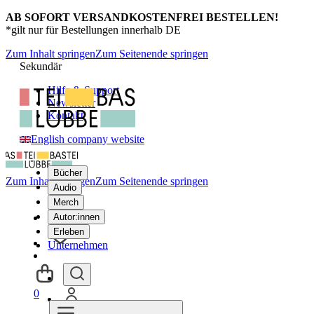
AB SOFORT VERSANDKOSTENFREI BESTELLEN!
*gilt nur für Bestellungen innerhalb DE
Zum Inhalt springen
Zum Seitenende springen
Sekundär
Hilfe & Support
Newsletter
Kontakt
English company website
Bücher
Zum Inhalt springen
Zum Seitenende springen
Audio
Merch
Autor:innen
Erleben
Unternehmen
0