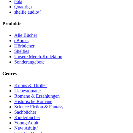
pola
Quadriga
shelfie.audio
Produkte
Alle Bücher
eBooks
Hörbücher
Shelfies
Unsere Merch-Kollektion
Sonderangebote
Genres
Krimis & Thriller
Liebesromane
Romane & Erzählungen
Historische Romane
Science Fiction & Fantasy
Sachbücher
Kinderbücher
Young Adult
New Adult