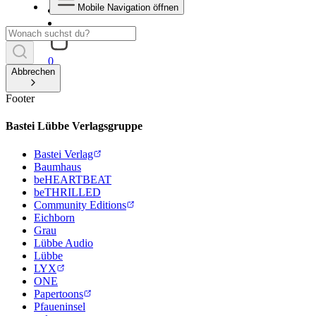
Mobile Navigation öffnen
0
Abbrechen
Footer
Bastei Lübbe Verlagsgruppe
Bastei Verlag
Baumhaus
beHEARTBEAT
beTHRILLED
Community Editions
Eichborn
Grau
Lübbe Audio
Lübbe
LYX
ONE
Papertoons
Pfaueninsel