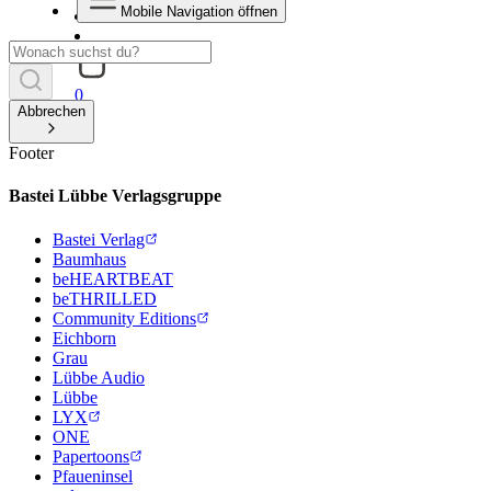
Mobile Navigation öffnen
0
Abbrechen
Footer
Bastei Lübbe Verlagsgruppe
Bastei Verlag
Baumhaus
beHEARTBEAT
beTHRILLED
Community Editions
Eichborn
Grau
Lübbe Audio
Lübbe
LYX
ONE
Papertoons
Pfaueninsel