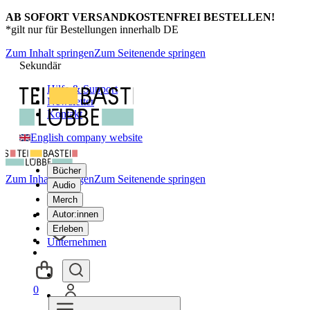
AB SOFORT VERSANDKOSTENFREI BESTELLEN!
*gilt nur für Bestellungen innerhalb DE
Zum Inhalt springen
Zum Seitenende springen
Sekundär
Hilfe & Support
Newsletter
Kontakt
English company website
Bücher
Zum Inhalt springen
Zum Seitenende springen
Audio
Merch
Autor:innen
Erleben
Unternehmen
0