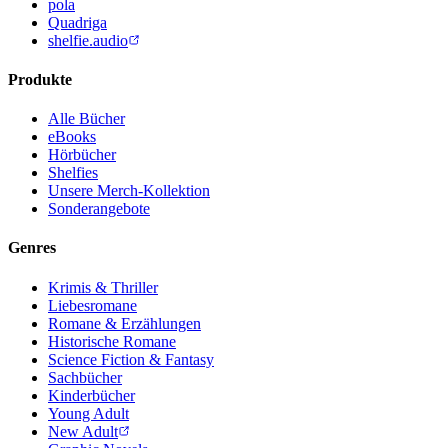
pola
Quadriga
shelfie.audio
Produkte
Alle Bücher
eBooks
Hörbücher
Shelfies
Unsere Merch-Kollektion
Sonderangebote
Genres
Krimis & Thriller
Liebesromane
Romane & Erzählungen
Historische Romane
Science Fiction & Fantasy
Sachbücher
Kinderbücher
Young Adult
New Adult