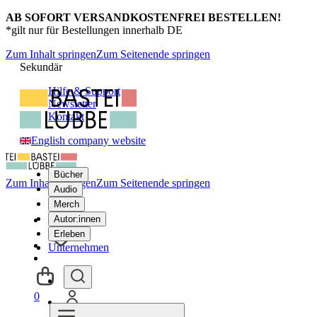
AB SOFORT VERSANDKOSTENFREI BESTELLEN!
*gilt nur für Bestellungen innerhalb DE
Zum Inhalt springen
Zum Seitenende springen
Sekundär
Hilfe & Support
Newsletter
Kontakt
English company website
Bücher
Zum Inhalt springen
Zum Seitenende springen
Audio
Merch
Autor:innen
Erleben
Unternehmen
0