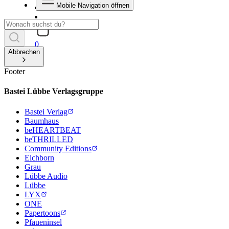
Mobile Navigation öffnen
0
Abbrechen
Footer
Bastei Lübbe Verlagsgruppe
Bastei Verlag
Baumhaus
beHEARTBEAT
beTHRILLED
Community Editions
Eichborn
Grau
Lübbe Audio
Lübbe
LYX
ONE
Papertoons
Pfaueninsel