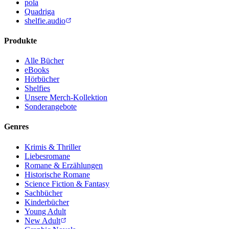
pola
Quadriga
shelfie.audio
Produkte
Alle Bücher
eBooks
Hörbücher
Shelfies
Unsere Merch-Kollektion
Sonderangebote
Genres
Krimis & Thriller
Liebesromane
Romane & Erzählungen
Historische Romane
Science Fiction & Fantasy
Sachbücher
Kinderbücher
Young Adult
New Adult