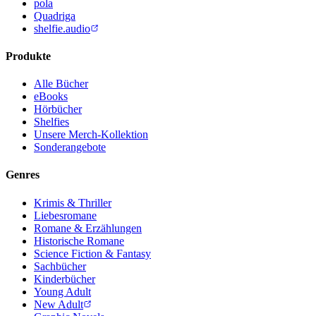
pola
Quadriga
shelfie.audio
Produkte
Alle Bücher
eBooks
Hörbücher
Shelfies
Unsere Merch-Kollektion
Sonderangebote
Genres
Krimis & Thriller
Liebesromane
Romane & Erzählungen
Historische Romane
Science Fiction & Fantasy
Sachbücher
Kinderbücher
Young Adult
New Adult