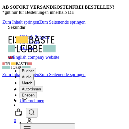
AB SOFORT VERSANDKOSTENFREI BESTELLEN!
*gilt nur für Bestellungen innerhalb DE
Zum Inhalt springen
Zum Seitenende springen
Sekundär
Hilfe & Support
Newsletter
Kontakt
English company website
Bücher
Zum Inhalt springen
Zum Seitenende springen
Audio
Merch
Autor:innen
Erleben
Unternehmen
0