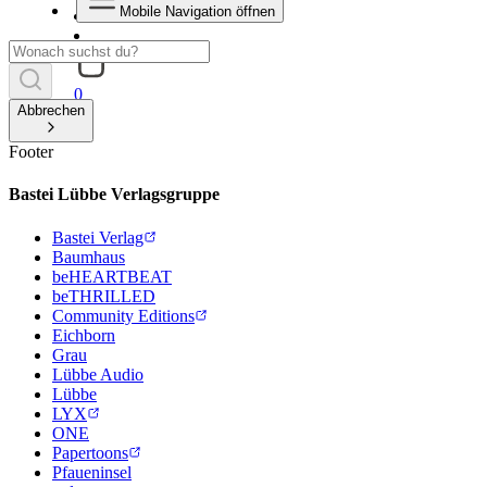
Mobile Navigation öffnen
0
Abbrechen
Footer
Bastei Lübbe Verlagsgruppe
Bastei Verlag
Baumhaus
beHEARTBEAT
beTHRILLED
Community Editions
Eichborn
Grau
Lübbe Audio
Lübbe
LYX
ONE
Papertoons
Pfaueninsel