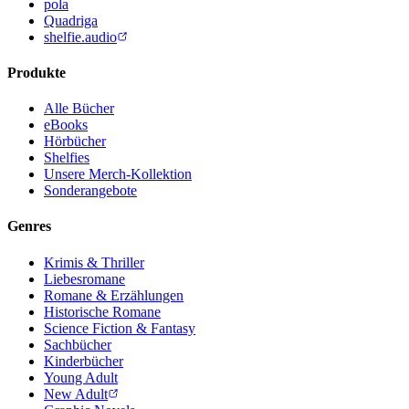
pola
Quadriga
shelfie.audio
Produkte
Alle Bücher
eBooks
Hörbücher
Shelfies
Unsere Merch-Kollektion
Sonderangebote
Genres
Krimis & Thriller
Liebesromane
Romane & Erzählungen
Historische Romane
Science Fiction & Fantasy
Sachbücher
Kinderbücher
Young Adult
New Adult