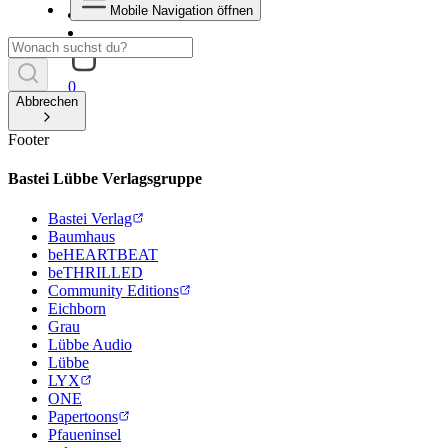
Mobile Navigation öffnen
0
Abbrechen
Footer
Bastei Lübbe Verlagsgruppe
Bastei Verlag
Baumhaus
beHEARTBEAT
beTHRILLED
Community Editions
Eichborn
Grau
Lübbe Audio
Lübbe
LYX
ONE
Papertoons
Pfaueninsel