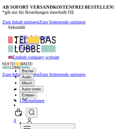
AB SOFORT VERSANDKOSTENFREI BESTELLEN!
*gilt nur für Bestellungen innerhalb DE
Zum Inhalt springen
Zum Seitenende springen
Sekundär
Hilfe & Support
Newsletter
Kontakt
English company website
Bücher
Zum Inhalt springen
Zum Seitenende springen
Audio
Merch
Autor:innen
Erleben
Unternehmen
0