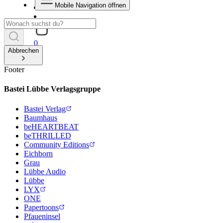
Mobile Navigation öffnen
0
Abbrechen
Footer
Bastei Lübbe Verlagsgruppe
Bastei Verlag
Baumhaus
beHEARTBEAT
beTHRILLED
Community Editions
Eichborn
Grau
Lübbe Audio
Lübbe
LYX
ONE
Papertoons
Pfaueninsel