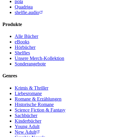
pola
Quadriga
shelfie.audio
Produkte
Alle Bücher
eBooks
Hörbücher
Shelfies
Unsere Merch-Kollektion
Sonderangebote
Genres
Krimis & Thriller
Liebesromane
Romane & Erzählungen
Historische Romane
Science Fiction & Fantasy
Sachbücher
Kinderbücher
Young Adult
New Adult