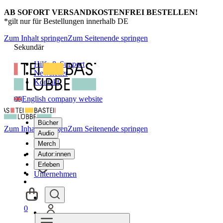
AB SOFORT VERSANDKOSTENFREI BESTELLEN!
*gilt nur für Bestellungen innerhalb DE
Zum Inhalt springen
Zum Seitenende springen
Sekundär
Hilfe & Support
Newsletter
Kontakt
English company website
Bücher
Zum Inhalt springen
Zum Seitenende springen
Audio
Merch
Autor:innen
Erleben
Unternehmen
0