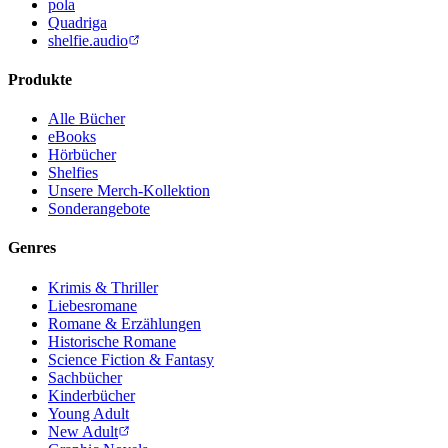
pola
Quadriga
shelfie.audio
Produkte
Alle Bücher
eBooks
Hörbücher
Shelfies
Unsere Merch-Kollektion
Sonderangebote
Genres
Krimis & Thriller
Liebesromane
Romane & Erzählungen
Historische Romane
Science Fiction & Fantasy
Sachbücher
Kinderbücher
Young Adult
New Adult