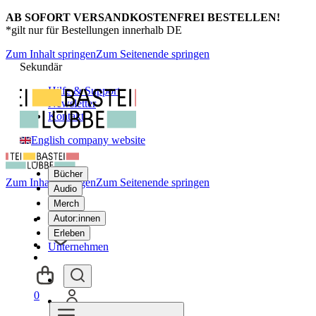
AB SOFORT VERSANDKOSTENFREI BESTELLEN!
*gilt nur für Bestellungen innerhalb DE
Zum Inhalt springen
Zum Seitenende springen
Sekundär
Hilfe & Support
Newsletter
Kontakt
English company website
Bücher
Zum Inhalt springen
Zum Seitenende springen
Audio
Merch
Autor:innen
Erleben
Unternehmen
0