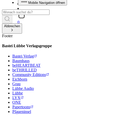
Mobile Navigation öffnen
0
Abbrechen
Footer
Bastei Lübbe Verlagsgruppe
Bastei Verlag
Baumhaus
beHEARTBEAT
beTHRILLED
Community Editions
Eichborn
Grau
Lübbe Audio
Lübbe
LYX
ONE
Papertoons
Pfaueninsel