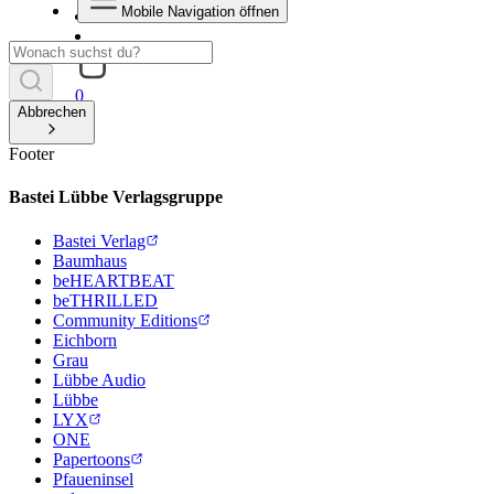
Mobile Navigation öffnen
0
Abbrechen
Footer
Bastei Lübbe Verlagsgruppe
Bastei Verlag
Baumhaus
beHEARTBEAT
beTHRILLED
Community Editions
Eichborn
Grau
Lübbe Audio
Lübbe
LYX
ONE
Papertoons
Pfaueninsel