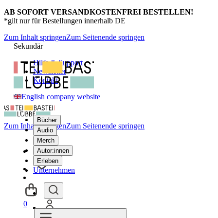
AB SOFORT VERSANDKOSTENFREI BESTELLEN!
*gilt nur für Bestellungen innerhalb DE
Zum Inhalt springen
Zum Seitenende springen
Sekundär
Hilfe & Support
Newsletter
Kontakt
English company website
Bücher
Zum Inhalt springen
Zum Seitenende springen
Audio
Merch
Autor:innen
Erleben
Unternehmen
0