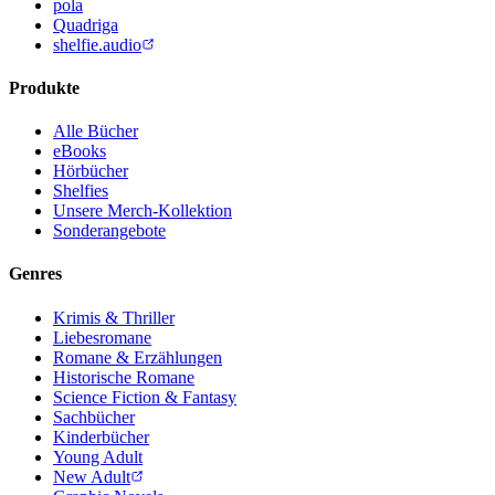
pola
Quadriga
shelfie.audio
Produkte
Alle Bücher
eBooks
Hörbücher
Shelfies
Unsere Merch-Kollektion
Sonderangebote
Genres
Krimis & Thriller
Liebesromane
Romane & Erzählungen
Historische Romane
Science Fiction & Fantasy
Sachbücher
Kinderbücher
Young Adult
New Adult