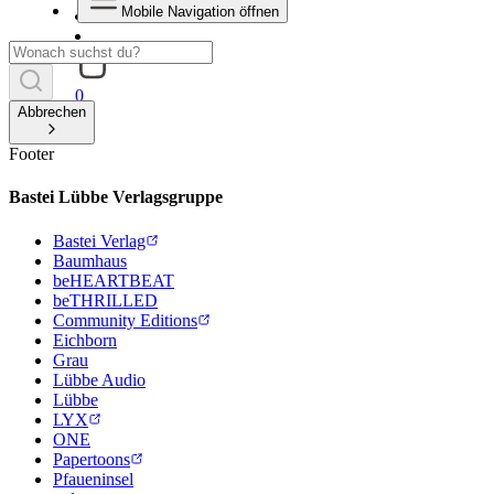
Mobile Navigation öffnen
0
Abbrechen
Footer
Bastei Lübbe Verlagsgruppe
Bastei Verlag
Baumhaus
beHEARTBEAT
beTHRILLED
Community Editions
Eichborn
Grau
Lübbe Audio
Lübbe
LYX
ONE
Papertoons
Pfaueninsel