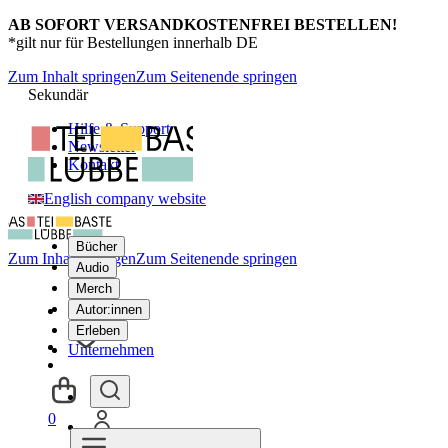
AB SOFORT VERSANDKOSTENFREI BESTELLEN!
*gilt nur für Bestellungen innerhalb DE
Zum Inhalt springen
Zum Seitenende springen
Sekundär
Hilfe & Support
Newsletter
Kontakt
English company website
Bücher
Zum Inhalt springen
Zum Seitenende springen
Audio
Merch
Autor:innen
Erleben
Unternehmen
0