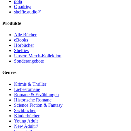
pola
Quadriga
shelfie.audio
Produkte
Alle Bücher
eBooks
Hörbücher
Shelfies
Unsere Merch-Kollektion
Sonderangebote
Genres
Krimis & Thriller
Liebesromane
Romane & Erzählungen
Historische Romane
Science Fiction & Fantasy
Sachbücher
Kinderbücher
Young Adult
New Adult