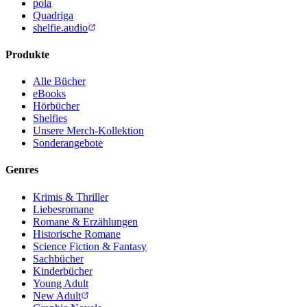
pola
Quadriga
shelfie.audio
Produkte
Alle Bücher
eBooks
Hörbücher
Shelfies
Unsere Merch-Kollektion
Sonderangebote
Genres
Krimis & Thriller
Liebesromane
Romane & Erzählungen
Historische Romane
Science Fiction & Fantasy
Sachbücher
Kinderbücher
Young Adult
New Adult