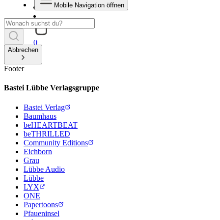
Mobile Navigation öffnen
0
Abbrechen
Footer
Bastei Lübbe Verlagsgruppe
Bastei Verlag
Baumhaus
beHEARTBEAT
beTHRILLED
Community Editions
Eichborn
Grau
Lübbe Audio
Lübbe
LYX
ONE
Papertoons
Pfaueninsel