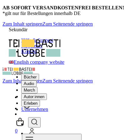
AB SOFORT VERSANDKOSTENFREI BESTELLEN!
*gilt nur für Bestellungen innerhalb DE
Zum Inhalt springen
Zum Seitenende springen
Sekundär
Hilfe & Support
Newsletter
Kontakt
English company website
Bücher
Zum Inhalt springen
Zum Seitenende springen
Audio
Merch
Autor:innen
Erleben
Unternehmen
0