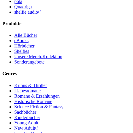
pola
Quadriga
shelfie.audio
Produkte
Alle Bücher
eBooks
Hörbücher
Shelfies
Unsere Merch-Kollektion
Sonderangebote
Genres
Krimis & Thriller
Liebesromane
Romane & Erzählungen
Historische Romane
Science Fiction & Fantasy
Sachbücher
Kinderbücher
Young Adult
New Adult