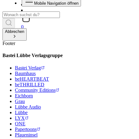
Mobile Navigation öffnen
0
Abbrechen
Footer
Bastei Lübbe Verlagsgruppe
Bastei Verlag
Baumhaus
beHEARTBEAT
beTHRILLED
Community Editions
Eichborn
Grau
Lübbe Audio
Lübbe
LYX
ONE
Papertoons
Pfaueninsel