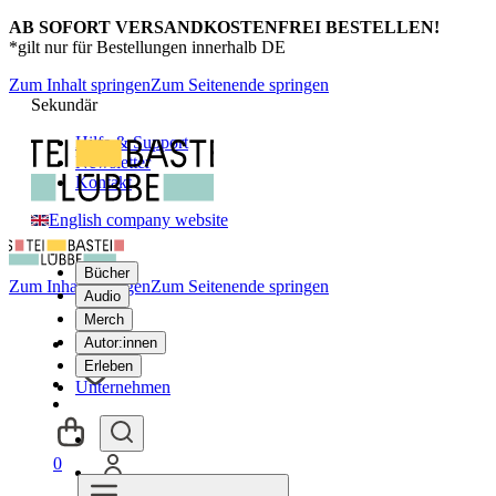
AB SOFORT VERSANDKOSTENFREI BESTELLEN!
*gilt nur für Bestellungen innerhalb DE
Zum Inhalt springen
Zum Seitenende springen
Sekundär
Hilfe & Support
Newsletter
Kontakt
English company website
Bücher
Zum Inhalt springen
Zum Seitenende springen
Audio
Merch
Autor:innen
Erleben
Unternehmen
0