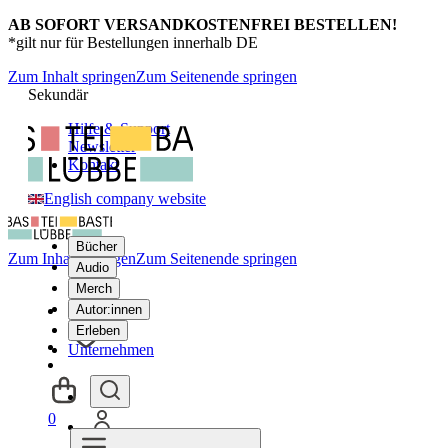
AB SOFORT VERSANDKOSTENFREI BESTELLEN!
*gilt nur für Bestellungen innerhalb DE
Zum Inhalt springen
Zum Seitenende springen
Sekundär
Hilfe & Support
Newsletter
Kontakt
English company website
Bücher
Zum Inhalt springen
Zum Seitenende springen
Audio
Merch
Autor:innen
Erleben
Unternehmen
0