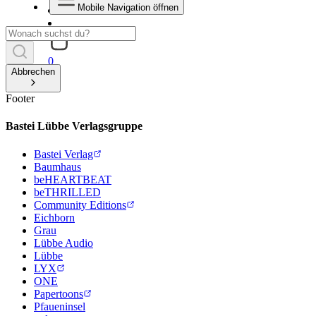
Mobile Navigation öffnen
0
Abbrechen
Footer
Bastei Lübbe Verlagsgruppe
Bastei Verlag
Baumhaus
beHEARTBEAT
beTHRILLED
Community Editions
Eichborn
Grau
Lübbe Audio
Lübbe
LYX
ONE
Papertoons
Pfaueninsel