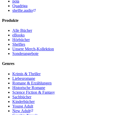
pola
Quadriga
shelfie.audio
Produkte
Alle Bücher
eBooks
Hörbücher
Shelfies
Unsere Merch-Kollektion
Sonderangebote
Genres
Krimis & Thriller
Liebesromane
Romane & Erzählungen
Historische Romane
Science Fiction & Fantasy
Sachbücher
Kinderbücher
Young Adult
New Adult