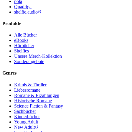
pola
Quadriga
shelfie.audio
Produkte
Alle Bücher
eBooks
Hörbücher
Shelfies
Unsere Merch-Kollektion
Sonderangebote
Genres
Krimis & Thriller
Liebesromane
Romane & Erzählungen
Historische Romane
Science Fiction & Fantasy
Sachbücher
Kinderbücher
Young Adult
New Adult