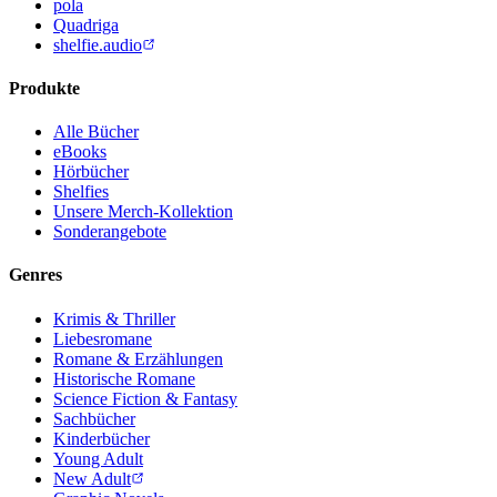
pola
Quadriga
shelfie.audio
Produkte
Alle Bücher
eBooks
Hörbücher
Shelfies
Unsere Merch-Kollektion
Sonderangebote
Genres
Krimis & Thriller
Liebesromane
Romane & Erzählungen
Historische Romane
Science Fiction & Fantasy
Sachbücher
Kinderbücher
Young Adult
New Adult