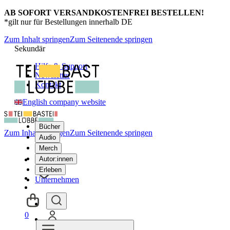
AB SOFORT VERSANDKOSTENFREI BESTELLEN!
*gilt nur für Bestellungen innerhalb DE
Zum Inhalt springen
Zum Seitenende springen
Sekundär
Hilfe & Support
Newsletter
Kontakt
English company website
Bücher
Zum Inhalt springen
Zum Seitenende springen
Audio
Merch
Autor:innen
Erleben
Unternehmen
0