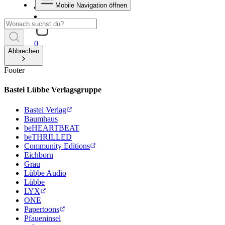
Mobile Navigation öffnen
0
Abbrechen
Footer
Bastei Lübbe Verlagsgruppe
Bastei Verlag
Baumhaus
beHEARTBEAT
beTHRILLED
Community Editions
Eichborn
Grau
Lübbe Audio
Lübbe
LYX
ONE
Papertoons
Pfaueninsel