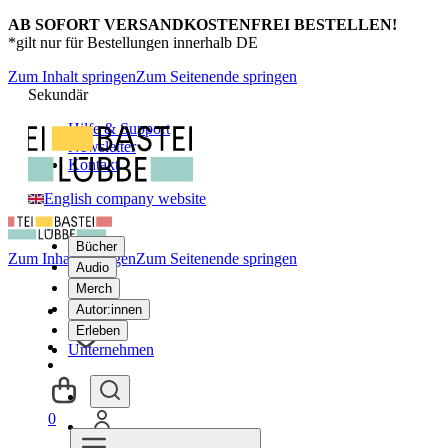
AB SOFORT VERSANDKOSTENFREI BESTELLEN!
*gilt nur für Bestellungen innerhalb DE
Zum Inhalt springen
Zum Seitenende springen
Sekundär
Hilfe & Support
Newsletter
Kontakt
English company website
Bücher
Zum Inhalt springen
Zum Seitenende springen
Audio
Merch
Autor:innen
Erleben
Unternehmen
0