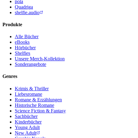
pola
Quadriga
shelfie.audio
Produkte
Alle Bücher
eBooks
Hörbücher
Shelfies
Unsere Merch-Kollektion
Sonderangebote
Genres
Krimis & Thriller
Liebesromane
Romane & Erzählungen
Historische Romane
Science Fiction & Fantasy
Sachbücher
Kinderbücher
Young Adult
New Adult