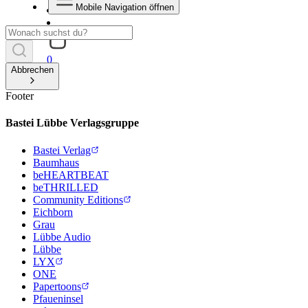
Mobile Navigation öffnen
0
Abbrechen
Footer
Bastei Lübbe Verlagsgruppe
Bastei Verlag
Baumhaus
beHEARTBEAT
beTHRILLED
Community Editions
Eichborn
Grau
Lübbe Audio
Lübbe
LYX
ONE
Papertoons
Pfaueninsel