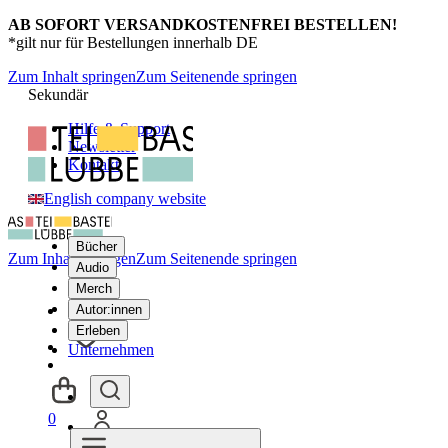
AB SOFORT VERSANDKOSTENFREI BESTELLEN!
*gilt nur für Bestellungen innerhalb DE
Zum Inhalt springen
Zum Seitenende springen
Sekundär
Hilfe & Support
Newsletter
Kontakt
English company website
Bücher
Zum Inhalt springen
Zum Seitenende springen
Audio
Merch
Autor:innen
Erleben
Unternehmen
0