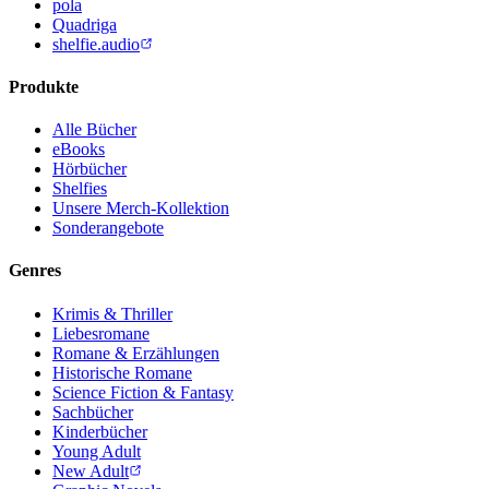
pola
Quadriga
shelfie.audio
Produkte
Alle Bücher
eBooks
Hörbücher
Shelfies
Unsere Merch-Kollektion
Sonderangebote
Genres
Krimis & Thriller
Liebesromane
Romane & Erzählungen
Historische Romane
Science Fiction & Fantasy
Sachbücher
Kinderbücher
Young Adult
New Adult