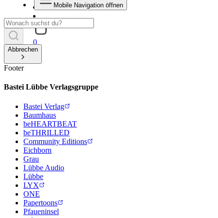
Mobile Navigation öffnen
0
Abbrechen
Footer
Bastei Lübbe Verlagsgruppe
Bastei Verlag
Baumhaus
beHEARTBEAT
beTHRILLED
Community Editions
Eichborn
Grau
Lübbe Audio
Lübbe
LYX
ONE
Papertoons
Pfaueninsel