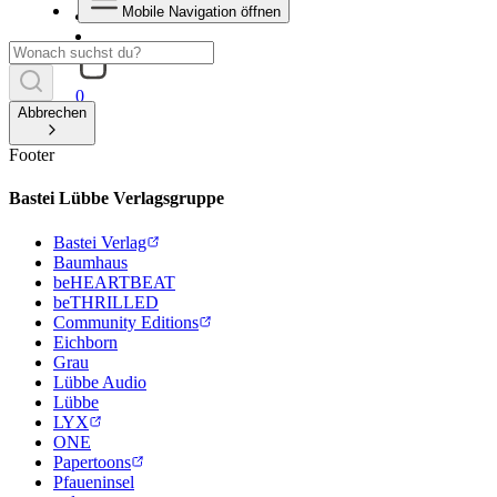
Mobile Navigation öffnen
0
Abbrechen
Footer
Bastei Lübbe Verlagsgruppe
Bastei Verlag
Baumhaus
beHEARTBEAT
beTHRILLED
Community Editions
Eichborn
Grau
Lübbe Audio
Lübbe
LYX
ONE
Papertoons
Pfaueninsel