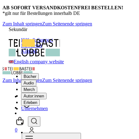
AB SOFORT VERSANDKOSTENFREI BESTELLEN!
*gilt nur für Bestellungen innerhalb DE
Zum Inhalt springen
Zum Seitenende springen
Sekundär
Hilfe & Support
Newsletter
Kontakt
English company website
Bücher
Zum Inhalt springen
Zum Seitenende springen
Audio
Merch
Autor:innen
Erleben
Unternehmen
0