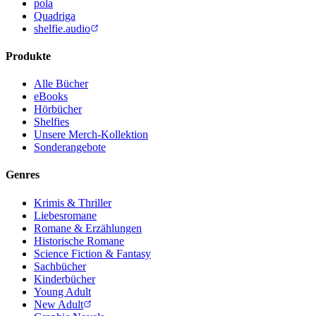
pola
Quadriga
shelfie.audio
Produkte
Alle Bücher
eBooks
Hörbücher
Shelfies
Unsere Merch-Kollektion
Sonderangebote
Genres
Krimis & Thriller
Liebesromane
Romane & Erzählungen
Historische Romane
Science Fiction & Fantasy
Sachbücher
Kinderbücher
Young Adult
New Adult