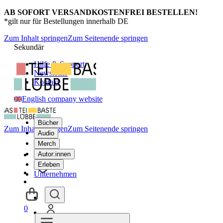
AB SOFORT VERSANDKOSTENFREI BESTELLEN!
*gilt nur für Bestellungen innerhalb DE
Zum Inhalt springen
Zum Seitenende springen
Sekundär
Hilfe & Support
Newsletter
Kontakt
English company website
Bücher
Zum Inhalt springen
Zum Seitenende springen
Audio
Merch
Autor:innen
Erleben
Unternehmen
0