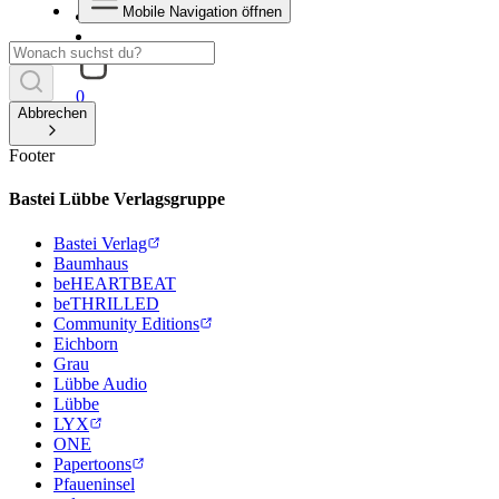
Mobile Navigation öffnen
0
Abbrechen
Footer
Bastei Lübbe Verlagsgruppe
Bastei Verlag
Baumhaus
beHEARTBEAT
beTHRILLED
Community Editions
Eichborn
Grau
Lübbe Audio
Lübbe
LYX
ONE
Papertoons
Pfaueninsel