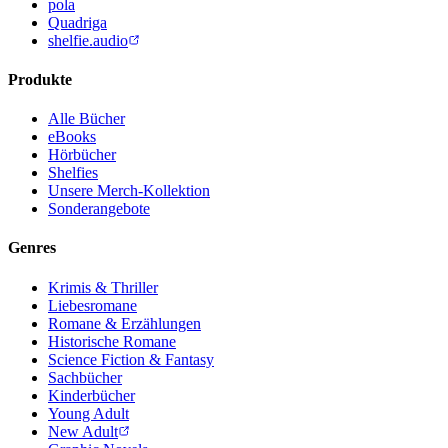
pola
Quadriga
shelfie.audio
Produkte
Alle Bücher
eBooks
Hörbücher
Shelfies
Unsere Merch-Kollektion
Sonderangebote
Genres
Krimis & Thriller
Liebesromane
Romane & Erzählungen
Historische Romane
Science Fiction & Fantasy
Sachbücher
Kinderbücher
Young Adult
New Adult