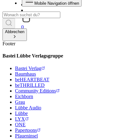
Mobile Navigation öffnen
0
Abbrechen
Footer
Bastei Lübbe Verlagsgruppe
Bastei Verlag
Baumhaus
beHEARTBEAT
beTHRILLED
Community Editions
Eichborn
Grau
Lübbe Audio
Lübbe
LYX
ONE
Papertoons
Pfaueninsel