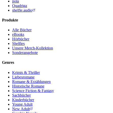
pola
Quadriga
shelfie.audio
Produkte
Alle Bücher
eBooks
Hörbücher
Shelfies
Unsere Merch-Kollektion
Sonderangebote
Genres
Krimis & Thriller
Liebesromane
Romane & Erzählungen
Historische Romane
Science Fiction & Fantasy
Sachbücher
Kinderbücher
Young Adult
New Adult