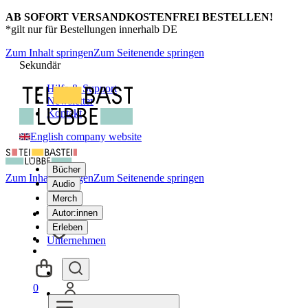
AB SOFORT VERSANDKOSTENFREI BESTELLEN!
*gilt nur für Bestellungen innerhalb DE
Zum Inhalt springen
Zum Seitenende springen
Sekundär
Hilfe & Support
Newsletter
Kontakt
English company website
Bücher
Zum Inhalt springen
Zum Seitenende springen
Audio
Merch
Autor:innen
Erleben
Unternehmen
0