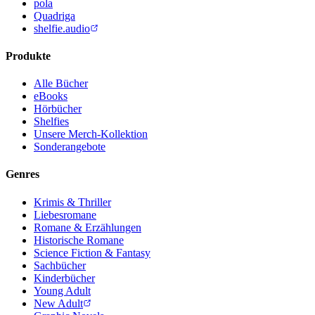
pola
Quadriga
shelfie.audio
Produkte
Alle Bücher
eBooks
Hörbücher
Shelfies
Unsere Merch-Kollektion
Sonderangebote
Genres
Krimis & Thriller
Liebesromane
Romane & Erzählungen
Historische Romane
Science Fiction & Fantasy
Sachbücher
Kinderbücher
Young Adult
New Adult