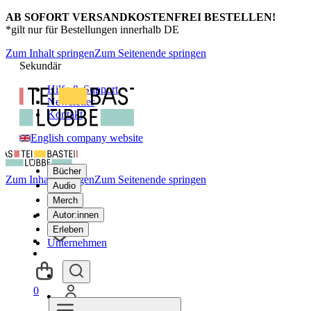
AB SOFORT VERSANDKOSTENFREI BESTELLEN!
*gilt nur für Bestellungen innerhalb DE
Zum Inhalt springen
Zum Seitenende springen
Sekundär
Hilfe & Support
Newsletter
Kontakt
English company website
Bücher
Zum Inhalt springen
Zum Seitenende springen
Audio
Merch
Autor:innen
Erleben
Unternehmen
0