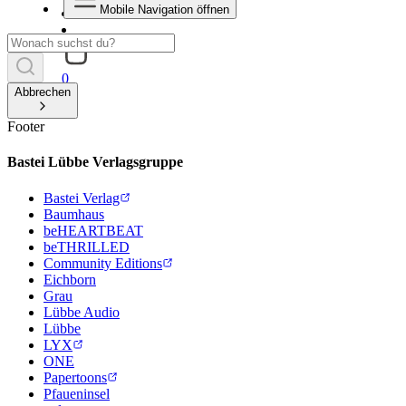
Mobile Navigation öffnen
0
Abbrechen
Footer
Bastei Lübbe Verlagsgruppe
Bastei Verlag
Baumhaus
beHEARTBEAT
beTHRILLED
Community Editions
Eichborn
Grau
Lübbe Audio
Lübbe
LYX
ONE
Papertoons
Pfaueninsel