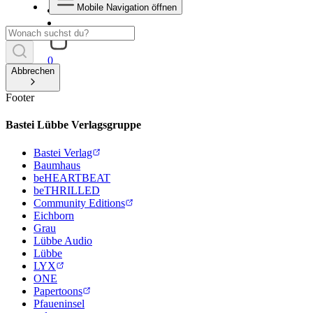
Mobile Navigation öffnen
0
Abbrechen
Footer
Bastei Lübbe Verlagsgruppe
Bastei Verlag
Baumhaus
beHEARTBEAT
beTHRILLED
Community Editions
Eichborn
Grau
Lübbe Audio
Lübbe
LYX
ONE
Papertoons
Pfaueninsel