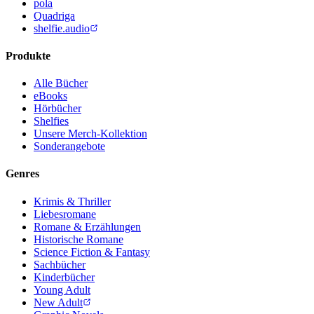
pola
Quadriga
shelfie.audio
Produkte
Alle Bücher
eBooks
Hörbücher
Shelfies
Unsere Merch-Kollektion
Sonderangebote
Genres
Krimis & Thriller
Liebesromane
Romane & Erzählungen
Historische Romane
Science Fiction & Fantasy
Sachbücher
Kinderbücher
Young Adult
New Adult