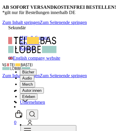
AB SOFORT VERSANDKOSTENFREI BESTELLEN!
*gilt nur für Bestellungen innerhalb DE
Zum Inhalt springen
Zum Seitenende springen
Sekundär
Hilfe & Support
Newsletter
Kontakt
English company website
Bücher
Zum Inhalt springen
Zum Seitenende springen
Audio
Merch
Autor:innen
Erleben
Unternehmen
0