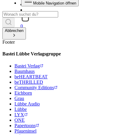
Mobile Navigation öffnen
0
Abbrechen
Footer
Bastei Lübbe Verlagsgruppe
Bastei Verlag
Baumhaus
beHEARTBEAT
beTHRILLED
Community Editions
Eichborn
Grau
Lübbe Audio
Lübbe
LYX
ONE
Papertoons
Pfaueninsel