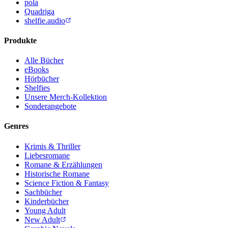
pola
Quadriga
shelfie.audio
Produkte
Alle Bücher
eBooks
Hörbücher
Shelfies
Unsere Merch-Kollektion
Sonderangebote
Genres
Krimis & Thriller
Liebesromane
Romane & Erzählungen
Historische Romane
Science Fiction & Fantasy
Sachbücher
Kinderbücher
Young Adult
New Adult