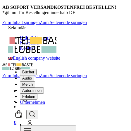
AB SOFORT VERSANDKOSTENFREI BESTELLEN!
*gilt nur für Bestellungen innerhalb DE
Zum Inhalt springen
Zum Seitenende springen
Sekundär
Hilfe & Support
Newsletter
Kontakt
English company website
Bücher
Zum Inhalt springen
Zum Seitenende springen
Audio
Merch
Autor:innen
Erleben
Unternehmen
0