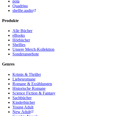
pola
Quadriga
shelfie.audio
Produkte
Alle Bücher
eBooks
Hörbücher
Shelfies
Unsere Merch-Kollektion
Sonderangebote
Genres
Krimis & Thriller
Liebesromane
Romane & Erzählungen
Historische Romane
Science Fiction & Fantasy
Sachbücher
Kinderbücher
Young Adult
New Adult