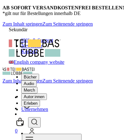
AB SOFORT VERSANDKOSTENFREI BESTELLEN!
*gilt nur für Bestellungen innerhalb DE
Zum Inhalt springen
Zum Seitenende springen
Sekundär
Hilfe & Support
Newsletter
Kontakt
English company website
Bücher
Zum Inhalt springen
Zum Seitenende springen
Audio
Merch
Autor:innen
Erleben
Unternehmen
0