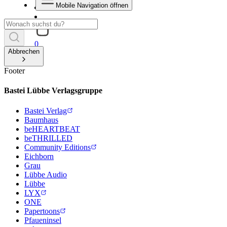
Mobile Navigation öffnen
0
Abbrechen
Footer
Bastei Lübbe Verlagsgruppe
Bastei Verlag
Baumhaus
beHEARTBEAT
beTHRILLED
Community Editions
Eichborn
Grau
Lübbe Audio
Lübbe
LYX
ONE
Papertoons
Pfaueninsel