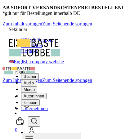
AB SOFORT VERSANDKOSTENFREI BESTELLEN!
*gilt nur für Bestellungen innerhalb DE
Zum Inhalt springen
Zum Seitenende springen
Sekundär
Hilfe & Support
Newsletter
Kontakt
English company website
Bücher
Zum Inhalt springen
Zum Seitenende springen
Audio
Merch
Autor:innen
Erleben
Unternehmen
0