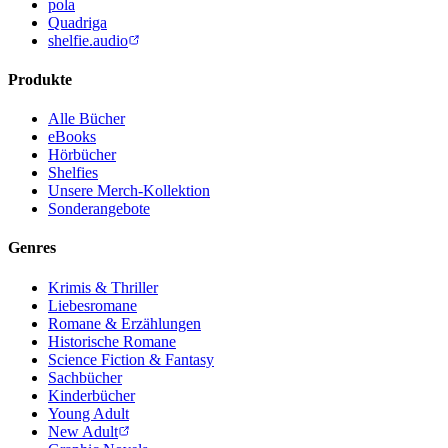
pola
Quadriga
shelfie.audio
Produkte
Alle Bücher
eBooks
Hörbücher
Shelfies
Unsere Merch-Kollektion
Sonderangebote
Genres
Krimis & Thriller
Liebesromane
Romane & Erzählungen
Historische Romane
Science Fiction & Fantasy
Sachbücher
Kinderbücher
Young Adult
New Adult