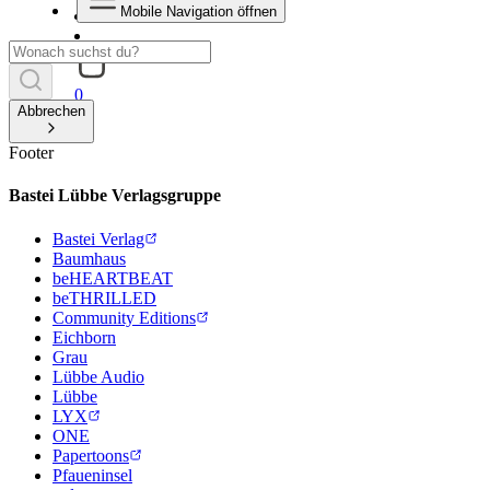
Mobile Navigation öffnen
0
Abbrechen
Footer
Bastei Lübbe Verlagsgruppe
Bastei Verlag
Baumhaus
beHEARTBEAT
beTHRILLED
Community Editions
Eichborn
Grau
Lübbe Audio
Lübbe
LYX
ONE
Papertoons
Pfaueninsel