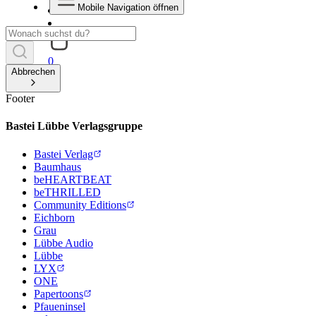
Mobile Navigation öffnen
0
Abbrechen
Footer
Bastei Lübbe Verlagsgruppe
Bastei Verlag
Baumhaus
beHEARTBEAT
beTHRILLED
Community Editions
Eichborn
Grau
Lübbe Audio
Lübbe
LYX
ONE
Papertoons
Pfaueninsel