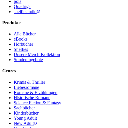
pola
Quadriga
shelfie.audio
Produkte
Alle Bücher
eBooks
Hörbücher
Shelfies
Unsere Merch-Kollektion
Sonderangebote
Genres
Krimis & Thriller
Liebesromane
Romane & Erzählungen
Historische Romane
Science Fiction & Fantasy
Sachbücher
Kinderbücher
Young Adult
New Adult