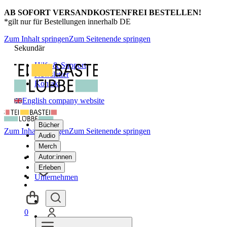
AB SOFORT VERSANDKOSTENFREI BESTELLEN!
*gilt nur für Bestellungen innerhalb DE
Zum Inhalt springen
Zum Seitenende springen
Sekundär
Hilfe & Support
Newsletter
Kontakt
English company website
Bücher
Zum Inhalt springen
Zum Seitenende springen
Audio
Merch
Autor:innen
Erleben
Unternehmen
0