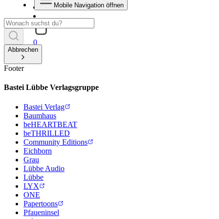
Mobile Navigation öffnen
0
Abbrechen
Footer
Bastei Lübbe Verlagsgruppe
Bastei Verlag
Baumhaus
beHEARTBEAT
beTHRILLED
Community Editions
Eichborn
Grau
Lübbe Audio
Lübbe
LYX
ONE
Papertoons
Pfaueninsel