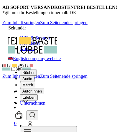
AB SOFORT VERSANDKOSTENFREI BESTELLEN!
*gilt nur für Bestellungen innerhalb DE
Zum Inhalt springen
Zum Seitenende springen
Sekundär
Hilfe & Support
Newsletter
Kontakt
English company website
Bücher
Zum Inhalt springen
Zum Seitenende springen
Audio
Merch
Autor:innen
Erleben
Unternehmen
0