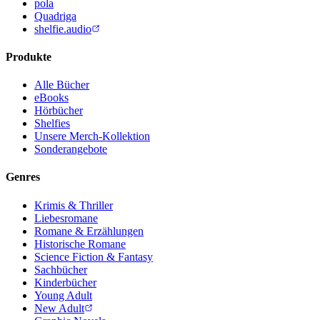
pola
Quadriga
shelfie.audio
Produkte
Alle Bücher
eBooks
Hörbücher
Shelfies
Unsere Merch-Kollektion
Sonderangebote
Genres
Krimis & Thriller
Liebesromane
Romane & Erzählungen
Historische Romane
Science Fiction & Fantasy
Sachbücher
Kinderbücher
Young Adult
New Adult