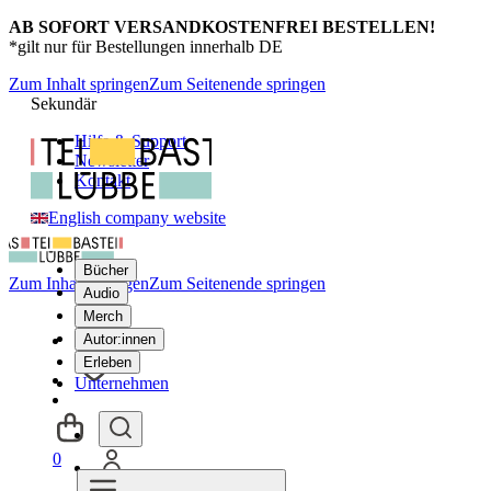
AB SOFORT VERSANDKOSTENFREI BESTELLEN!
*gilt nur für Bestellungen innerhalb DE
Zum Inhalt springen
Zum Seitenende springen
Sekundär
Hilfe & Support
Newsletter
Kontakt
English company website
Bücher
Zum Inhalt springen
Zum Seitenende springen
Audio
Merch
Autor:innen
Erleben
Unternehmen
0