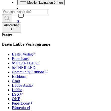
Mobile Navigation öffnen
0
Abbrechen
Footer
Bastei Lübbe Verlagsgruppe
Bastei Verlag
Baumhaus
beHEARTBEAT
beTHRILLED
Community Editions
Eichborn
Grau
Lübbe Audio
Lübbe
LYX
ONE
Papertoons
Pfaueninsel