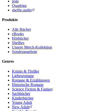
pola
Quadriga
shelfie.audio
Produkte
Alle Bücher
eBooks
Hörbücher
Shelfies
Unsere Merch-Kollektion
Sonderangebote
Genres
Krimis & Thriller
Liebesromane
Romane & Erzählungen
Historische Romane
Science Fiction & Fantasy
Sachbücher
Kinderbücher
Young Adult
New Adult