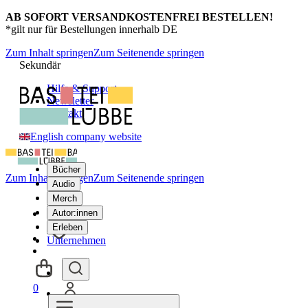
AB SOFORT VERSANDKOSTENFREI BESTELLEN!
*gilt nur für Bestellungen innerhalb DE
Zum Inhalt springen
Zum Seitenende springen
Sekundär
Hilfe & Support
Newsletter
Kontakt
English company website
Bücher
Zum Inhalt springen
Zum Seitenende springen
Audio
Merch
Autor:innen
Erleben
Unternehmen
0