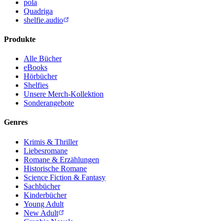
pola
Quadriga
shelfie.audio
Produkte
Alle Bücher
eBooks
Hörbücher
Shelfies
Unsere Merch-Kollektion
Sonderangebote
Genres
Krimis & Thriller
Liebesromane
Romane & Erzählungen
Historische Romane
Science Fiction & Fantasy
Sachbücher
Kinderbücher
Young Adult
New Adult