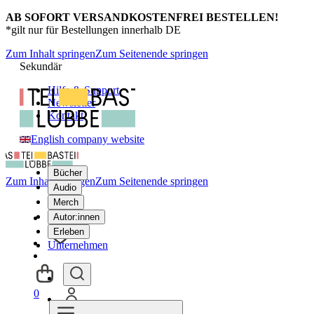
AB SOFORT VERSANDKOSTENFREI BESTELLEN!
*gilt nur für Bestellungen innerhalb DE
Zum Inhalt springen
Zum Seitenende springen
Sekundär
Hilfe & Support
Newsletter
Kontakt
English company website
Bücher
Zum Inhalt springen
Zum Seitenende springen
Audio
Merch
Autor:innen
Erleben
Unternehmen
0