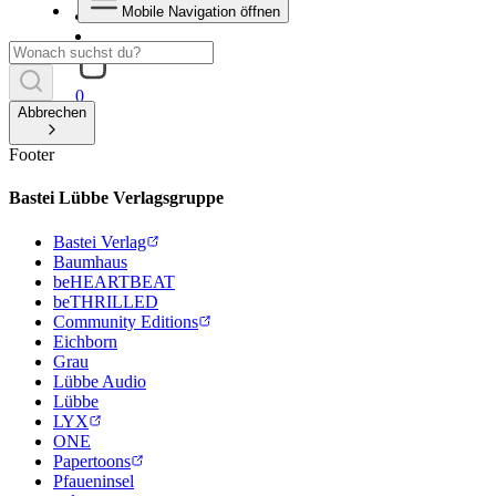
Mobile Navigation öffnen
0
Abbrechen
Footer
Bastei Lübbe Verlagsgruppe
Bastei Verlag
Baumhaus
beHEARTBEAT
beTHRILLED
Community Editions
Eichborn
Grau
Lübbe Audio
Lübbe
LYX
ONE
Papertoons
Pfaueninsel