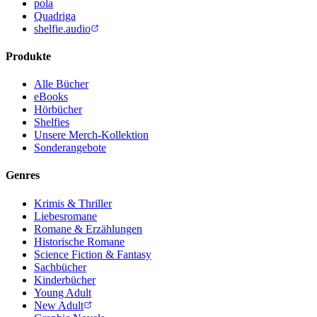
pola
Quadriga
shelfie.audio
Produkte
Alle Bücher
eBooks
Hörbücher
Shelfies
Unsere Merch-Kollektion
Sonderangebote
Genres
Krimis & Thriller
Liebesromane
Romane & Erzählungen
Historische Romane
Science Fiction & Fantasy
Sachbücher
Kinderbücher
Young Adult
New Adult